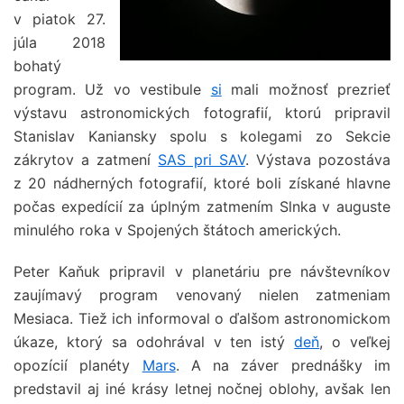
v piatok 27.
júla 2018
bohatý
program. Už vo vestibule
si
mali možnosť prezrieť
výstavu astronomických fotografií, ktorú pripravil
Stanislav Kaniansky spolu s kolegami zo Sekcie
zákrytov a zatmení
SAS pri SAV
. Výstava pozostáva
z 20 nádherných fotografií, ktoré boli získané hlavne
počas expedícií za úplným zatmením Slnka v auguste
minulého roka v Spojených štátoch amerických.
Peter Kaňuk pripravil v planetáriu pre návštevníkov
zaujímavý program venovaný nielen zatmeniam
Mesiaca. Tiež ich informoval o ďalšom astronomickom
úkaze, ktorý sa odohrával v ten istý
deň
, o veľkej
opozícií planéty
Mars
. A na záver prednášky im
predstavil aj iné krásy letnej nočnej oblohy, avšak len