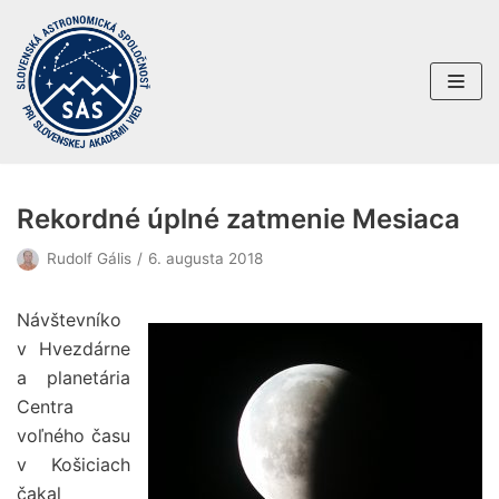
Preskočiť
na
obsah
Rekordné úplné zatmenie Mesiaca
Rudolf Gális
6. augusta 2018
Návštevníko
v Hvezdárne
a planetária
Centra
voľného času
v Košiciach
čakal