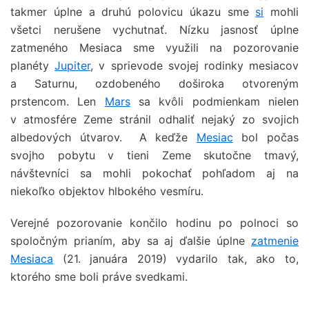
takmer úplne a druhú polovicu úkazu sme
si
mohli
všetci nerušene vychutnať. Nízku jasnosť úplne
zatmeného Mesiaca sme využili na pozorovanie
planéty
Jupiter
, v sprievode svojej rodinky mesiacov
a Saturnu, ozdobeného doširoka otvoreným
prstencom. Len
Mars
sa kvôli podmienkam nielen
v atmosfére Zeme stránil odhaliť nejaký zo svojich
albedových útvarov. A keďže
Mesiac
bol počas
svojho pobytu v tieni Zeme skutočne tmavý,
návštevníci sa mohli pokochať pohľadom aj na
niekoľko objektov hlbokého vesmíru.
Verejné pozorovanie končilo hodinu po polnoci so
spoločným prianím, aby sa aj ďalšie úplne
zatmenie
Mesiaca
(21. januára 2019) vydarilo tak, ako to,
ktorého sme boli práve svedkami.