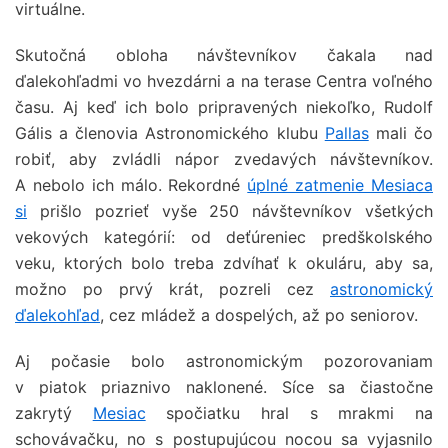
virtuálne.
Skutočná obloha návštevníkov čakala nad
ďalekohľadmi vo hvezdárni a na terase Centra voľného
času. Aj keď ich bolo pripravených niekoľko, Rudolf
Gális a členovia Astronomického klubu
Pallas
mali čo
robiť, aby zvládli nápor zvedavých návštevníkov.
A nebolo ich málo. Rekordné
úplné zatmenie Mesiaca
si
prišlo pozrieť vyše 250 návštevníkov všetkých
vekových kategórií: od deťúreniec predškolského
veku, ktorých bolo treba zdvíhať k okuláru, aby sa,
možno po prvý krát, pozreli cez
astronomický
ďalekohľad
, cez mládež a dospelých, až po seniorov.
Aj počasie bolo astronomickým pozorovaniam
v piatok priaznivo naklonené. Síce sa čiastočne
zakrytý
Mesiac
spočiatku hral s mrakmi na
schovávačku, no s postupujúcou nocou sa vyjasnilo