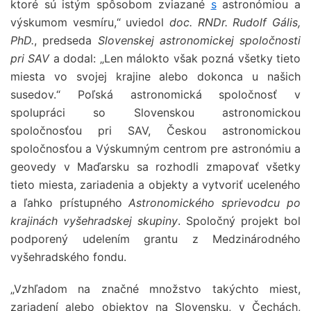
ktoré sú istým spôsobom zviazané
s
astronómiou a
výskumom vesmíru,“ uviedol
doc. RNDr. Rudolf Gális,
PhD.
, predseda
Slovenskej astronomickej spoločnosti
pri SAV
a dodal: „Len málokto však pozná všetky tieto
miesta vo svojej krajine alebo dokonca u našich
susedov.“ Poľská astronomická spoločnosť v
spolupráci so Slovenskou astronomickou
spoločnosťou pri SAV, Českou astronomickou
spoločnosťou a Výskumným centrom pre astronómiu a
geovedy v Maďarsku sa rozhodli zmapovať všetky
tieto miesta, zariadenia a objekty a vytvoriť uceleného
a ľahko prístupného
Astronomického sprievodcu po
krajinách vyšehradskej skupiny
. Spoločný projekt bol
podporený udelením grantu z Medzinárodného
vyšehradského fondu.
„Vzhľadom na značné množstvo takýchto miest,
zariadení alebo objektov na Slovensku, v Čechách,