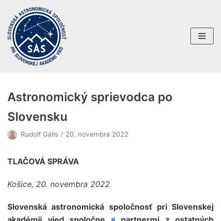
Preskočiť
na
obsah
Astronomický sprievodca po
Slovensku
Rudolf Gális
20. novembra 2022
TLAČOVÁ SPRÁVA
Košice, 20. novembra 2022
Slovenská astronomická spoločnosť pri Slovenskej
akadémii vied spoločne
s
partnermi z ostatných