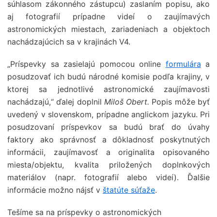
súhlasom zákonného zástupcu) zaslaním popisu, ako
aj fotografií prípadne videí o zaujímavých
astronomických miestach, zariadeniach a objektoch
nachádzajúcich sa v krajinách V4.
„Príspevky sa zasielajú pomocou online
formulára
a
posudzovať ich budú národné komisie podľa krajiny, v
ktorej sa jednotlivé astronomické zaujímavosti
nachádzajú,“ ďalej doplnil
Miloš Obert.
Popis môže byť
uvedený v slovenskom, prípadne anglickom jazyku. Pri
posudzovaní príspevkov sa budú brať do úvahy
faktory ako správnosť a dôkladnosť poskytnutých
informácii, zaujímavosť a originalita opisovaného
miesta/objektu, kvalita priložených doplnkových
materiálov (napr. fotografií alebo videí). Ďalšie
informácie možno nájsť v
štatúte súťaže
.
Tešíme sa na príspevky o astronomických