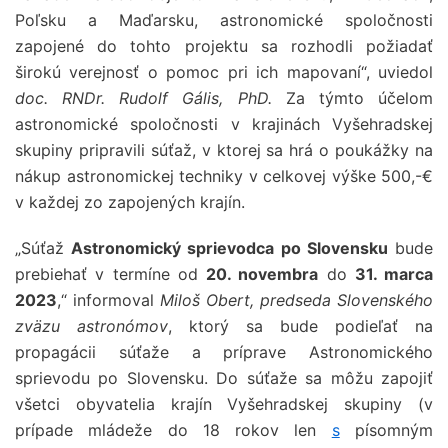
Poľsku a Maďarsku, astronomické spoločnosti
zapojené do tohto projektu sa rozhodli požiadať
širokú verejnosť o pomoc pri ich mapovaní“, uviedol
doc. RNDr. Rudolf Gális, PhD.
Za týmto účelom
astronomické spoločnosti v krajinách Vyšehradskej
skupiny pripravili súťaž, v ktorej sa hrá o poukážky na
nákup astronomickej techniky v celkovej výške 500,-€
v každej zo zapojených krajín.
„Súťaž
Astronomický sprievodca po Slovensku
bude
prebiehať v termíne od
20. novembra
do
31. marca
2023
,“ informoval
Miloš Obert
, predseda
Slovenského
zväzu astronómov
, ktorý sa bude podieľať na
propagácii súťaže a príprave Astronomického
sprievodu po Slovensku. Do súťaže sa môžu zapojiť
všetci obyvatelia krajín Vyšehradskej skupiny (v
prípade mládeže do 18 rokov len
s
písomným