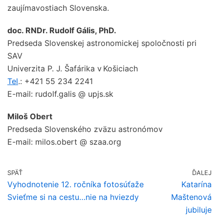
zaujímavostiach Slovenska.
doc. RNDr. Rudolf
Gális, PhD.
Predseda Slovenskej astronomickej spoločnosti pri
SAV
Univerzita P. J. Šafárika v Košiciach
Tel
.: +421 55 234 2241
E-mail: rudolf.galis @ upjs.sk
Miloš Obert
Predseda Slovenského zväzu astronómov
E-mail: milos.obert @ szaa.org
SPÄŤ
ĎALEJ
Vyhodnotenie 12. ročníka fotosúťaže
Katarína
Svieťme si na cestu…nie na hviezdy
Maštenová
jubiluje