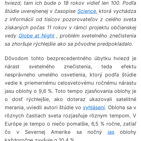
hviezd, tam ich bude o 18 rokov vidieť len 100. Podľa
štúdie uverejnenej v časopise
Science
, ktorá vychádza
z informácií od tisícov pozorovateľov z celého sveta
získaných
počas 11 rokov
v rámci projektu občianskej
vedy
Globe at Night
, problém svetelného znečistenia
sa zhoršuje rýchlejšie ako sa pôvodne predpokladalo.
Dôvodom tohto bezprecedentného úbytku hviezd je
nárast svetelného znečistenia, teda efektu
nesprávneho umelého osvetlenia, ktorý podľa štúdie
vedie k priemernému celosvetovému ročnému nárastu
jasu oblohy o 9,6 %. Toto tempo zjasňovania oblohy je
o dosť rýchlejšie, ako doteraz ukazovali satelitné
merania, uviedli autori štúdie vo
vyhlásení
. Obloha sa v
rôznych častiach sveta rozjasňuje rôznym tempom. V
Európe je tempo o niečo pomalšie, 6,5 % ročne, zatiaľ
čo v Severnej Amerike sa nočný
jas
oblohy
každoročne zvyšuje o 10,4 %.