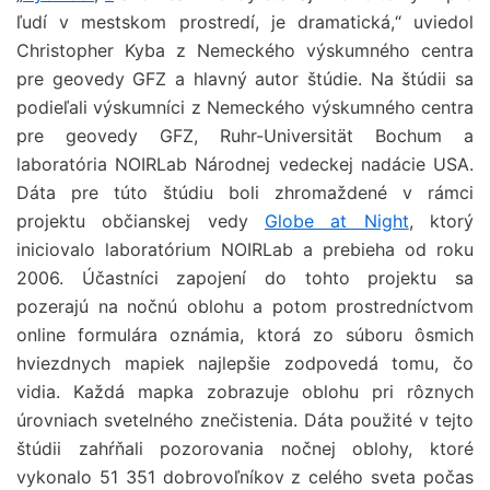
ľudí v mestskom prostredí, je dramatická,“ uviedol
Christopher Kyba z Nemeckého výskumného centra
pre geovedy GFZ a hlavný autor štúdie. Na štúdii sa
podieľali výskumníci z Nemeckého výskumného centra
pre geovedy GFZ, Ruhr-Universität Bochum a
laboratória NOIRLab Národnej vedeckej nadácie USA.
Dáta pre túto štúdiu boli zhromaždené v rámci
projektu občianskej vedy
Globe at Night
, ktorý
iniciovalo laboratórium NOIRLab a prebieha od roku
2006. Účastníci zapojení do tohto projektu sa
pozerajú na nočnú oblohu a potom prostredníctvom
online formulára oznámia, ktorá zo súboru ôsmich
hviezdnych mapiek najlepšie zodpovedá tomu, čo
vidia. Každá mapka zobrazuje oblohu pri rôznych
úrovniach svetelného znečistenia. Dáta použité v tejto
štúdii zahŕňali pozorovania nočnej oblohy, ktoré
vykonalo 51 351 dobrovoľníkov z celého sveta počas