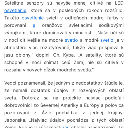
Satelitné senzory sú navyše menej citlivé na LED
osvetlenie
, ktoré sa v posledných rokoch rozšírilo.
Takéto
osvetlenie
svieti v odtieňoch modrej farby v
porovnaní
s
oranžovo svietiacimi sodíkovými
výbojkami, ktoré dominovali v minulosti. „Naše oči sú
v noci citlivejšie na modré
svetlo
a modré
svetlo
je v
atmosfére viac rozptyľované, takže viac prispieva k
jasu oblohy,“ doplnil Ch. Kyba. „A satelity, ktoré sú
schopné v noci snímať celú Zem, nie sú citlivé v
rozsahu vlnových dĺžok modrého svetla.“
Vedci poznamenali, že jedným z nedostatkov štúdie je,
že nemali dostatok údajov z rozvojových oblastí
sveta. Doteraz sa na projekte najviac podieľali
dobrovoľníci zo Severnej Ameriky a Európy a polovica
pozorovaní z Ázie pochádza z jednej krajiny:
Japonska. „Najviac údajov pochádza z tých oblastí
Zeme, kde je v súčasnosti
jas
oblohy najvýraznejší. To