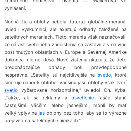
kultúrneho dedičstva,“ uviedla C. Walkerová vo
vyhlásení.
Nočná žiara oblohy nebola doteraz globálne meraná,
uviedli výskumníci, ale existujú odhady založené na
satelitných meraniach. Tieto merania však naznačovali,
že nárast svetelného znečistenia sa zastavil a v najviac
postihnutých oblastiach v Európe a Severnej Amerike
dokonca mierne klesá. Nové zistenia ukazujú, že tieto
predchádzajúce odhady boli pravdepodobne
nesprávne. „Satelity sú najcitlivejšie na
svetlo
, ktoré
smeruje nahor k oblohe. Väčšinu jasu oblohy však tvorí
svetlo
vyžarované horizontálne,“ uviedol Ch. Kyba.
„Takže, ak sa reklamy a
osvetlenie
fasád stanú
častejšími, väčšími alebo jasnejšími, mohli by mať
veľký vplyv na
jas
oblohy bez toho, aby sa to výrazne
prejavilo na satelitných snímkach.“