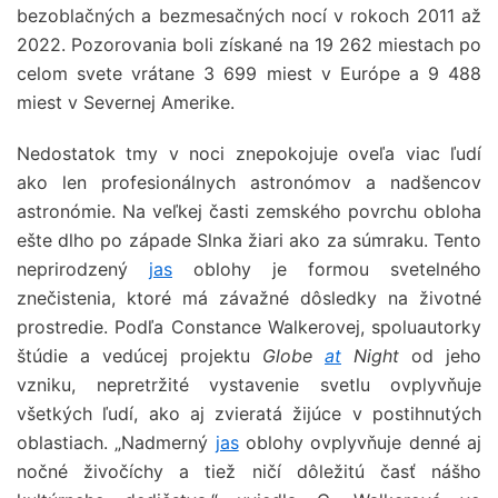
bezoblačných a bezmesačných nocí v rokoch 2011 až
2022. Pozorovania boli získané na 19 262 miestach po
celom svete vrátane 3 699 miest v Európe a 9 488
miest v Severnej Amerike.
Nedostatok tmy v noci znepokojuje oveľa viac ľudí
ako len profesionálnych astronómov a nadšencov
astronómie. Na veľkej časti zemského povrchu obloha
ešte dlho po západe Slnka žiari ako za súmraku. Tento
neprirodzený
jas
oblohy je formou svetelného
znečistenia, ktoré má závažné dôsledky na životné
prostredie. Podľa Constance Walkerovej, spoluautorky
štúdie a vedúcej projektu
Globe
at
Night
od jeho
vzniku, nepretržité vystavenie svetlu ovplyvňuje
všetkých ľudí, ako aj zvieratá žijúce v postihnutých
oblastiach. „Nadmerný
jas
oblohy ovplyvňuje denné aj
nočné živočíchy a tiež ničí dôležitú časť nášho