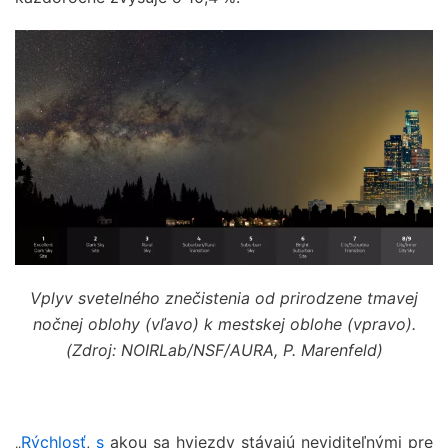
Vplyv svetelného znečistenia od prirodzene tmavej
nočnej oblohy (vľavo) k mestskej oblohe (vpravo).
(Zdroj: NOIRLab/NSF/AURA, P. Marenfeld)
„
Rýchlosť
,
s
akou sa hviezdy stávajú neviditeľnými pre