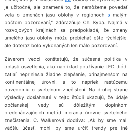
je užitočné, ale znamená to, že nemôžeme povedať
veľa o zmenách jasu oblohy v regiónoch
s
malým
počtom pozorovaní,“ zdôrazňuje Ch. Kyba. Najmä v
rozvojových krajinách sa predpokladá, že zmeny
umelého jasu oblohy môžu prebiehať ešte rýchlejšie,
ale doteraz bolo vykonaných len málo pozorovaní.
Záverom vedci konštatujú, že súčasná politika v
oblasti osvetlenia, ako napríklad používanie LED diód,
zatiaľ nepriniesla žiadne zlepšenie, prinajmenšom na
kontinentálnej úrovni, a to napriek rastúcemu
povedomiu o svetelnom znečistení. Na druhej strane
výsledky dosiahnuté v tejto štúdii ukazujú, že údaje
občianskej vedy sú dôležitým doplnkom
predchádzajúcich metód merania úrovne svetelného
znečistenia. C. Walkerová dodáva: „Ak by sme mali
väčšiu účasť, mohli by sme určiť trendy pre iné