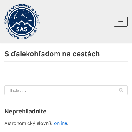
Preskočiť
na
obsah
S ďalekohľadom na cestách
Neprehliadnite
Astronomický slovník
online
.