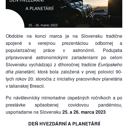
Obdobie na konci marca je na Slovensku tradične
spojené s verejnou prezentáciou odbornej a
popularizačnej práce v astronómii. Podujatia
pripravované astronomickými zariadeniami po celom
Slovensku vychádzajú z dlhoročnej tradície
Európskeho
dňa planetárií
, ktorá bola založená v prvej polovici 90-
tych rokov 20. storočia z iniciatívy pracovníkov planetária
v talianskej Brescii.
Po návštevnícky mimoriadne úspešných ročníkoch a po
prestávke spôsobenej covidovou pandémiou,
usporiadame na Slovensku
25. a 26. marca 2023
DEŇ HVEZDÁRNÍ A PLANETÁRIÍ