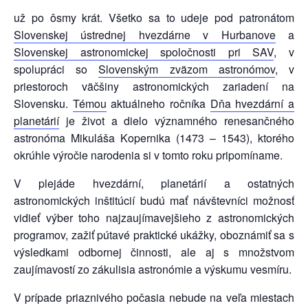
už po ôsmy krát. Všetko sa to udeje pod patronátom
Slovenskej ústrednej hvezdárne v Hurbanove
a
Slovenskej astronomickej spoločnosti pri SAV
, v
spolupráci so
Slovenským zväzom astronómov
, v
priestoroch väčšiny astronomických zariadení na
Slovensku.
Témou
aktuálneho ročníka
Dňa hvezdární a
planetárií
je život a dielo významného renesančného
astronóma Mikuláša Kopernika (1473 – 1543), ktorého
okrúhle výročie narodenia si v tomto roku pripomíname.
V plejáde hvezdární, planetárií a ostatných
astronomických inštitúcií budú mať návštevníci možnosť
vidieť výber toho najzaujímavejšieho z astronomických
programov, zažiť pútavé praktické ukážky, oboznámiť sa s
výsledkami odbornej činnosti, ale aj s množstvom
zaujímavostí zo zákulisia astronómie a výskumu vesmíru.
V prípade priaznivého počasia nebude na veľa miestach