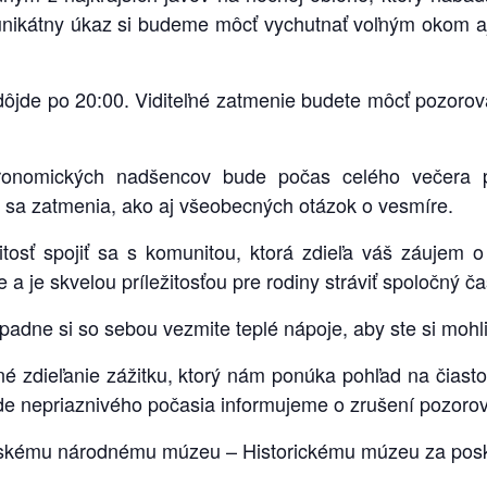
nikátny úkaz si budeme môcť vychutnať voľným okom aj 
jde po 20:00. Viditeľné zatmenie budete môcť pozorova
ronomických nadšencov bude počas celého večera p
 sa zatmenia, ako aj všeobecných otázok o vesmíre.
itosť spojiť sa s komunitou, ktorá zdieľa váš záujem 
a je skvelou príležitosťou pre rodiny stráviť spoločný č
rípadne si so sebou vezmite teplé nápoje, aby ste si mohl
né zdieľanie zážitku, ktorý nám ponúka pohľad na čia
ade nepriaznivého počasia informujeme o zrušení pozorov
skému národnému múzeu – Historickému múzeu za poskyt