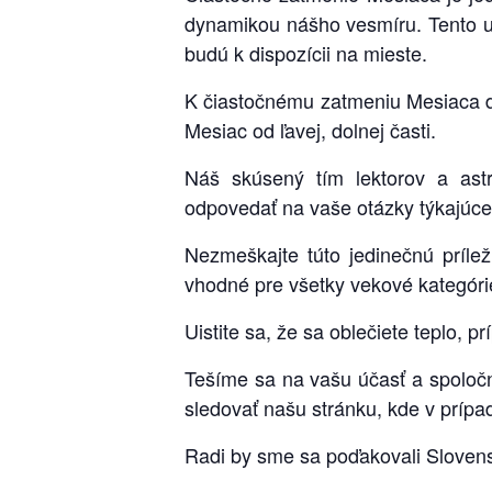
dynamikou nášho vesmíru. Tento u
budú k dispozícii na mieste.
K čiastočnému zatmeniu Mesiaca dô
Mesiac od ľavej, dolnej časti.
Náš skúsený tím lektorov a ast
odpovedať na vaše otázky týkajúce
Nezmeškajte túto jedinečnú prílež
vhodné pre všetky vekové kategórie 
Uistite sa, že sa oblečiete teplo, p
Tešíme sa na vašu účasť a spoloč
sledovať našu stránku, kde v príp
Radi by sme sa poďakovali Sloven