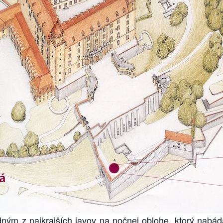
dným z najkrajších javov na nočnej oblohe, ktorý nabá