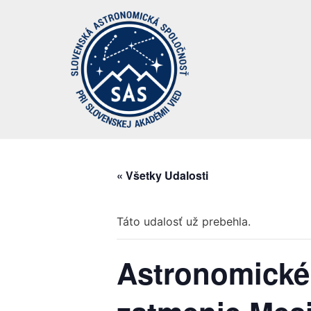
Preskočiť
na
obsah
« Všetky Udalosti
Táto udalosť už prebehla.
Astronomické 