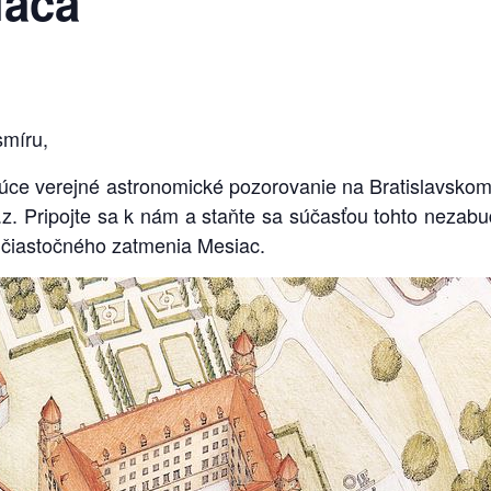
iaca
smíru,
júce verejné astronomické pozorovanie na Bratislavskom
o.z. Pripojte sa k nám a staňte sa súčasťou tohto nezab
ti čiastočného zatmenia Mesiac.