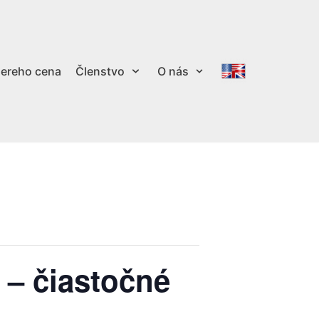
ereho cena
Členstvo
O nás
 – čiastočné