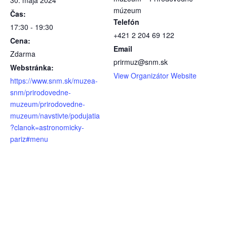
múzeum
Čas:
Telefón
17:30 - 19:30
+421 2 204 69 122
Cena:
Email
Zdarma
prirmuz@snm.sk
Webstránka:
View Organizátor Website
https://www.snm.sk/muzea-
snm/prirodovedne-
muzeum/prirodovedne-
muzeum/navstivte/podujatia
?clanok=astronomicky-
pariz#menu