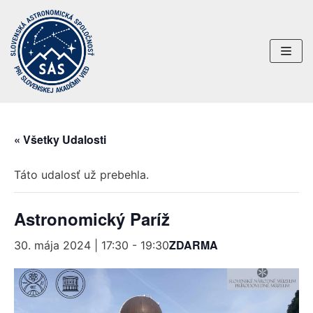
Preskočiť
na
obsah
« Všetky Udalosti
Táto udalosť už prebehla.
Astronomický Paríž
ZDARMA
30. mája 2024 | 17:30
-
19:30