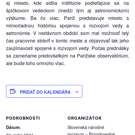
aj miesto, kde sídlia inštitúcie podieľajúce sa na
špičkovom vedeckom (medzi tým aj astronomickom)
výskume. Ba čo viac, Paríž predstavuje miesto s
mimoriadnou históriou spojenou s rozvojom vedy a
astronómie. V nedávnom období som mal možnosť istý
čas pracovne stráviť v tomto meste a objavovať tak jeho
zaujímavosti spojené s rozvojom vedy. Počas prednášky
sa zameriame predovšetkým na Parížske observatórium,
ale bude toho omnoho viac.
PRIDAŤ DO KALENDÁRA
PODROBNOSTI
ORGANIZÁTOR
Dátum:
Slovenská národné
múzeum – Prírodovedné
30. mája 2024