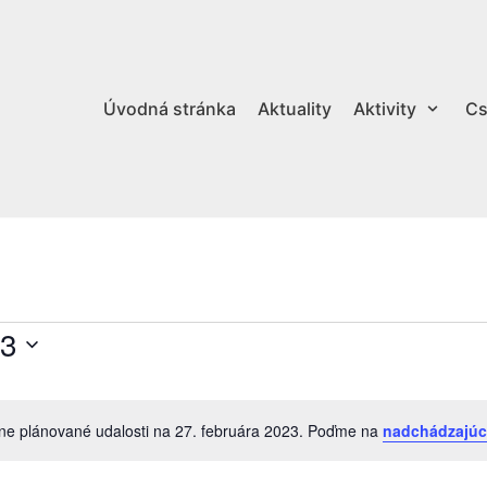
Úvodná stránka
Aktuality
Aktivity
Cs
23
ne plánované udalosti na 27. februára 2023. Poďme na
nadchádzajúc
Notice