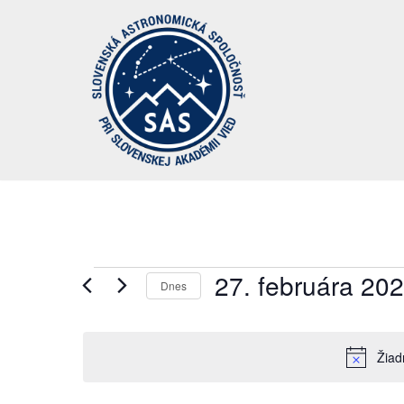
Preskočiť
na
obsah
27. februára 20
Dnes
Vyberte
dátum.
Žiad