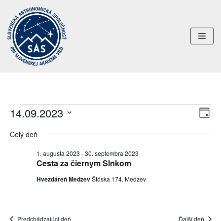
Preskočiť
na
obsah
14.09.2023
Uda
Navi
DEŇ
Nav
Vyberte
zobr
Celý deň
dátum.
Zob
1. augusta 2023
-
30. septembra 2023
Cesta za čiernym Slnkom
Hvezdáreň Medzev
Štóska 174, Medzev
Predchádzajúci deň
Ďalší deň