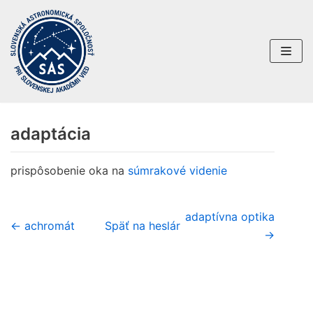
Preskočiť
na
obsah
adaptácia
prispôsobenie oka na
súmrakové videnie
adaptívna optika
← achromát
Späť na heslár
→