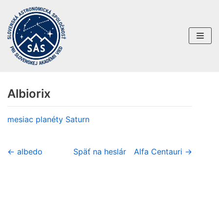
Preskočiť
na
obsah
Albiorix
mesiac planéty
Saturn
← albedo
Späť na heslár
Alfa Centauri →