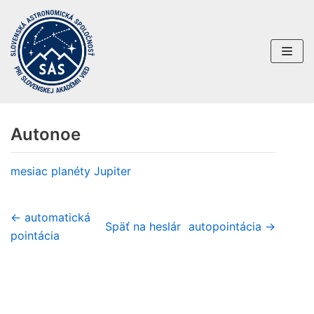
Preskočiť
na
obsah
Autonoe
mesiac planéty
Jupiter
← automatická
Späť na heslár
autopointácia →
pointácia