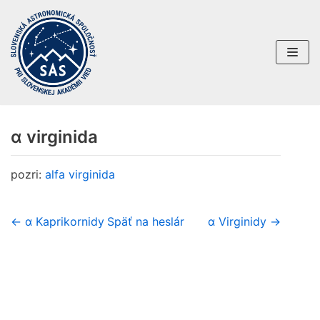
Preskočiť
na
obsah
α virginida
pozri:
alfa virginida
← α Kaprikornidy
Späť na heslár
α Virginidy →