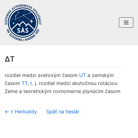
Preskočiť
na
obsah
∆T
rozdiel medzi svetovým časom
UT
a zemským
časom
TT
,
t
. j. rozdiel medzi skutočnou rotáciou
Zeme a teoretickým rovnomerne plynúcim časom
← τ Herkulidy
Späť na heslár