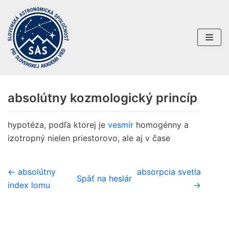
Preskočiť
na
obsah
absolútny kozmologický princíp
hypotéza, podľa ktorej je
vesmír
homogénny a
izotropný nielen priestorovo, ale aj v čase
← absolútny
absorpcia svetla
Späť na heslár
index lomu
→