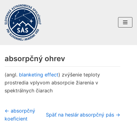
Preskočiť
na
obsah
absorpčný ohrev
(angl.
blanketing effect
) zvýšenie teploty
prostredia vplyvom absorpcie žiarenia v
spektrálnych čiarach
← absorpčný
Späť na heslár
absorpčný pás →
koeficient