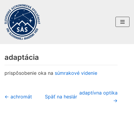
Preskočiť
na
obsah
adaptácia
prispôsobenie oka na
súmrakové videnie
adaptívna optika
← achromát
Späť na heslár
→