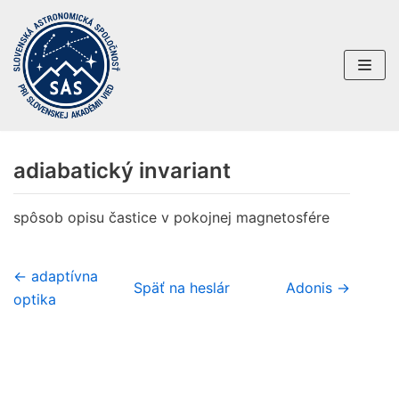
Preskočiť
na
obsah
adiabatický invariant
spôsob opisu častice v pokojnej magnetosfére
← adaptívna
Späť na heslár
Adonis →
optika