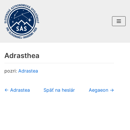
Preskočiť
na
obsah
Adrasthea
pozri:
Adrastea
← Adrastea
Späť na heslár
Aegaeon →