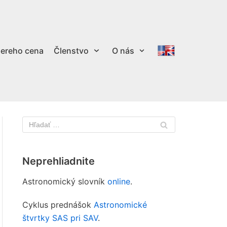
ereho cena
Členstvo
O nás
Neprehliadnite
Astronomický slovník
online
.
Cyklus prednášok
Astronomické
štvrtky SAS pri SAV
.