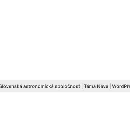
Slovenská astronomická spoločnosť | Téma
Neve
|
WordPr
Aktuálny počet hesiel: 4087