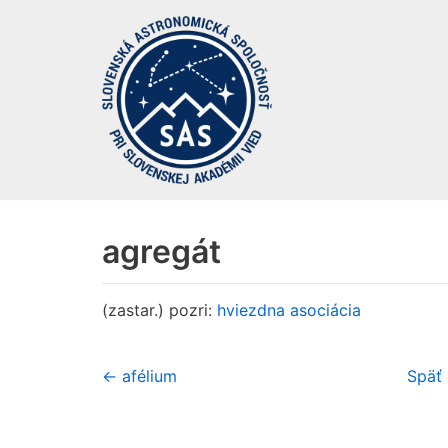
Preskočiť
na
obsah
agregát
(zastar.) pozri:
hviezdna asociácia
← afélium
Späť 