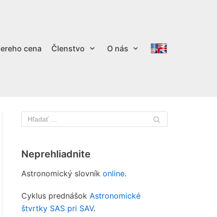
ereho cena
Členstvo
O nás
Neprehliadnite
Astronomický slovník
online
.
Cyklus prednášok
Astronomické
štvrtky SAS pri SAV
.