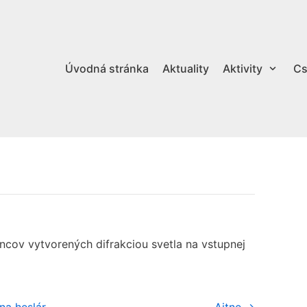
Úvodná stránka
Aktuality
Aktivity
Cs
ncov vytvorených difrakciou svetla na vstupnej
na heslár
Aitne →