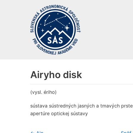
Preskočiť
na
obsah
Airyho disk
(vysl. ériho)
sústava sústredných jasných a tmavých prste
apertúre optickej sústavy
← Ain
Späť 