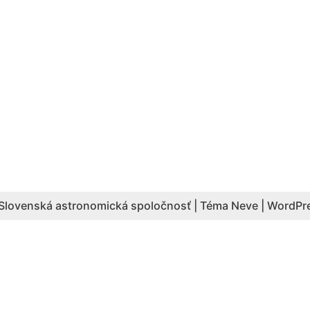
Slovenská astronomická spoločnosť | Téma
Neve
|
WordPr
Aktuálny počet hesiel: 4087