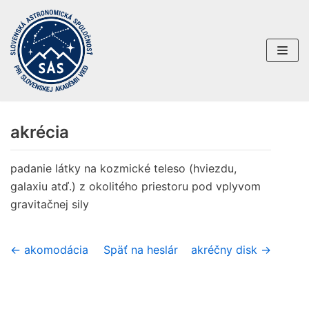
Preskočiť
na
obsah
akrécia
padanie látky na kozmické teleso (hviezdu,
galaxiu atď.) z okolitého priestoru pod vplyvom
gravitačnej sily
← akomodácia
Späť na heslár
akréčny disk →