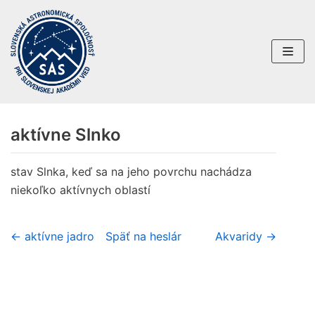
Preskočiť
na
obsah
aktívne Slnko
stav Slnka, keď sa na jeho povrchu nachádza
niekoľko aktívnych oblastí
← aktívne jadro
Späť na heslár
Akvaridy →