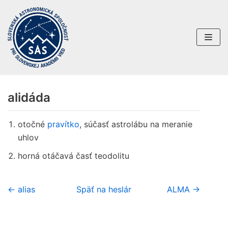
Preskočiť
na
obsah
alidáda
otočné
pravítko
, súčasť astrolábu na meranie
uhlov
horná otáčavá časť teodolitu
← alias
Späť na heslár
ALMA →