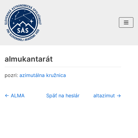
Preskočiť
na
obsah
almukantarát
pozri:
azimutálna kružnica
← ALMA
Späť na heslár
altazimut →