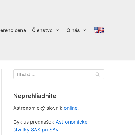
ereho cena
Členstvo
O nás
Neprehliadnite
Astronomický slovník
online
.
Cyklus prednášok
Astronomické
štvrtky SAS pri SAV
.