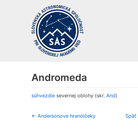
Preskočiť
na
obsah
Andromeda
súhvezdie
severnej oblohy (skr.
And
)
← Andersonove hranolčeky
Späť 