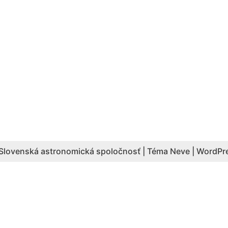
Slovenská astronomická spoločnosť | Téma
Neve
|
WordPr
Aktuálny počet hesiel: 4087