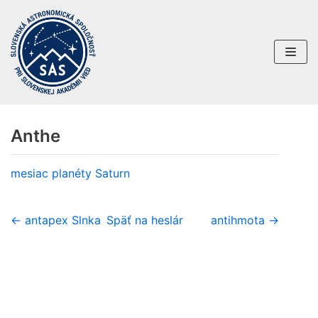
Preskočiť
na
obsah
Anthe
mesiac planéty
Saturn
← antapex Slnka
Späť na heslár
antihmota →