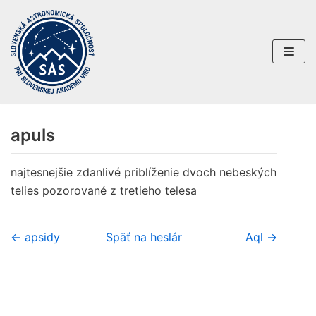
Preskočiť
na
obsah
apuls
najtesnejšie zdanlivé priblíženie dvoch nebeských
telies pozorované z tretieho telesa
← apsidy
Späť na heslár
Aql →