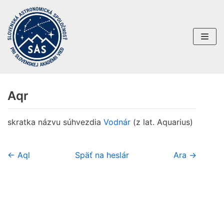
Preskočiť
na
obsah
Aqr
skratka názvu súhvezdia
Vodnár
(z lat. Aquarius)
← Aql
Späť na heslár
Ara →