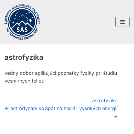
Preskočiť
na
obsah
astrofyzika
vedný odbor aplikujúci poznatky fyziky pri štúdiu
vesmírnych telies
astrofyzika
← astrodynamika
Späť na heslár
vysokých energií
→