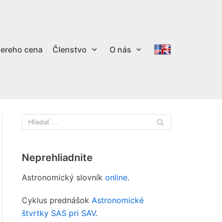
ereho cena
Členstvo
O nás
Neprehliadnite
Astronomický slovník
online
.
Cyklus prednášok
Astronomické
štvrtky SAS pri SAV
.