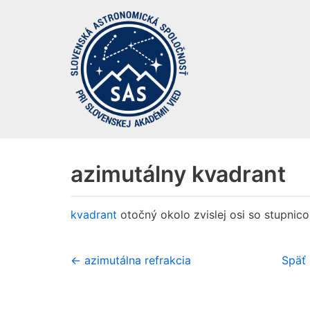
Preskočiť
na
obsah
azimutálny kvadrant
kvadrant
otočný okolo zvislej osi so stupnic
← azimutálna refrakcia
Späť 