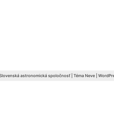
Slovenská astronomická spoločnosť | Téma
Neve
|
WordPr
Aktuálny počet hesiel: 4087