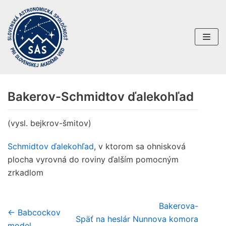
Preskočiť
na
obsah
Bakerov-Schmidtov ďalekohľad
(vysl. bejkrov-šmitov)
Schmidtov ďalekohľad
, v ktorom sa ohnisková
plocha vyrovná do roviny ďalším pomocným
zrkadlom
Bakerova-
← Babcockov
Späť na heslár
Nunnova komora
model