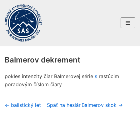
Preskočiť
na
obsah
Balmerov dekrement
pokles intenzity čiar Balmerovej série
s
rastúcim
poradovým číslom čiary
← balistický let
Späť na heslár
Balmerov skok →