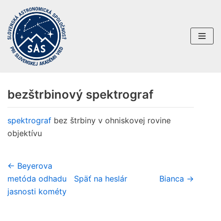
Preskočiť
na
obsah
bezštrbinový spektrograf
spektrograf
bez štrbiny v ohniskovej rovine
objektívu
← Beyerova
metóda odhadu
Späť na heslár
Bianca →
jasnosti kométy