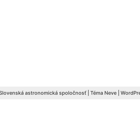
Slovenská astronomická spoločnosť | Téma
Neve
|
WordPr
Aktuálny počet hesiel: 4087