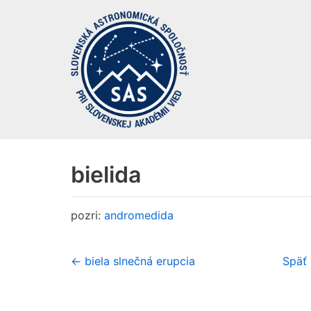
Preskočiť
na
obsah
bielida
pozri:
andromedida
← biela slnečná erupcia
Späť 