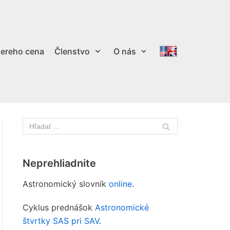
ereho cena
Členstvo
O nás
Neprehliadnite
Astronomický slovník
online
.
Cyklus prednášok
Astronomické
štvrtky SAS pri SAV
.