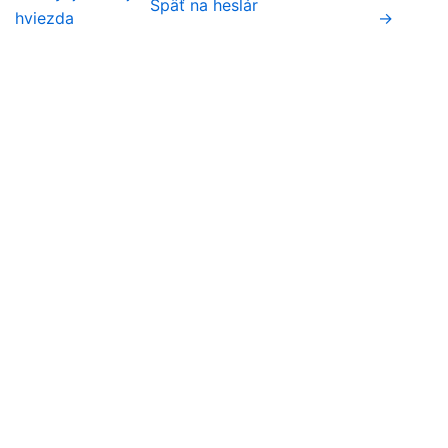
Späť na heslár
hviezda
→