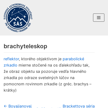
Preskočiť
na
obsah
brachyteleskop
reflektor
, ktorého objektívom je
parabolické
zrkadlo
mierne stočené na os ďalekohľadu tak,
že obraz objektu sa pozoruje vedľa hlavného
zrkadla po odraze svetelných lúčov na
pomocnom rovinnom zrkadle (z gréc. brachys –
krátky)
← Boyajianovej
Brackettova séria