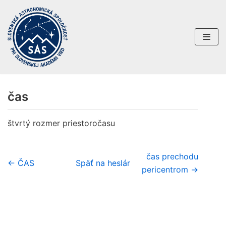
Preskočiť
na
obsah
čas
štvrtý rozmer priestoročasu
čas prechodu
← ČAS
Späť na heslár
pericentrom →