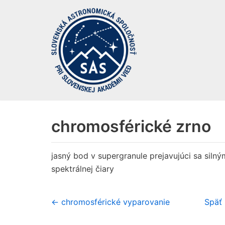
Preskočiť
na
obsah
chromosférické zrno
jasný bod v supergranule prejavujúci sa siln
spektrálnej čiary
← chromosférické vyparovanie
Späť 