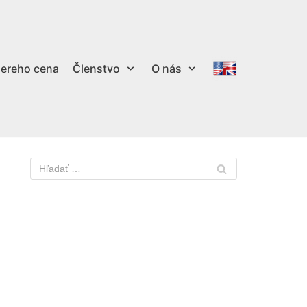
ereho cena
Členstvo
O nás