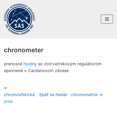
Preskočiť
na
obsah
chronometer
prenosné
hodiny
so zotrvačníkovým regulátorom
upevnené v Cardanovom závese
←
chromosférické
Späť na heslár
chronometria →
zrno