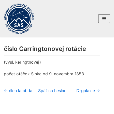
Preskočiť
na
obsah
číslo Carringtonovej rotácie
(vysl. keringtnovej)
počet otáčok Slnka od 9. novembra 1853
← člen lambda
Späť na heslár
D-galaxie →