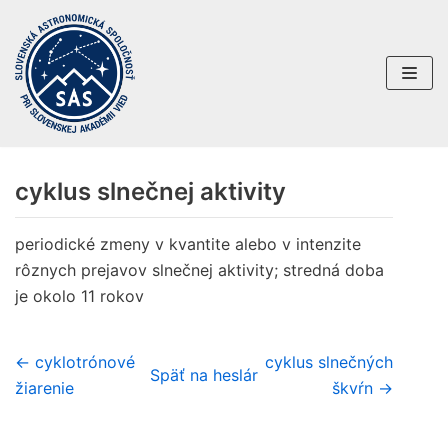
Preskočiť
na
obsah
cyklus slnečnej aktivity
periodické zmeny v kvantite alebo v intenzite
rôznych prejavov slnečnej aktivity; stredná doba
je okolo 11 rokov
← cyklotrónové
cyklus slnečných
Späť na heslár
žiarenie
škvŕn →