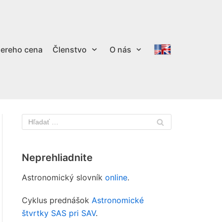
ereho cena
Členstvo
O nás
Neprehliadnite
Astronomický slovník
online
.
Cyklus prednášok
Astronomické
štvrtky SAS pri SAV
.