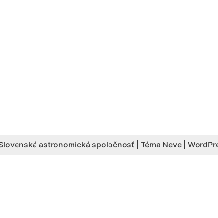
Slovenská astronomická spoločnosť | Téma
Neve
|
WordPr
Aktuálny počet hesiel: 4087