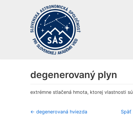
Preskočiť
na
obsah
degenerovaný plyn
extrémne stlačená hmota, ktorej vlastnosti s
← degenerovaná hviezda
Späť 