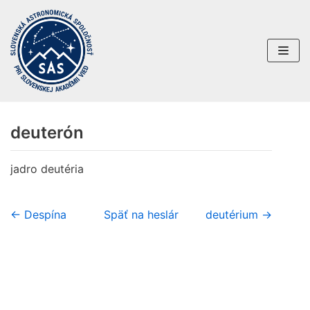
Preskočiť
na
obsah
deuterón
jadro deutéria
← Despína
Späť na heslár
deutérium →