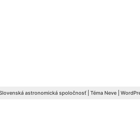
Slovenská astronomická spoločnosť | Téma
Neve
|
WordPr
Aktuálny počet hesiel: 4087