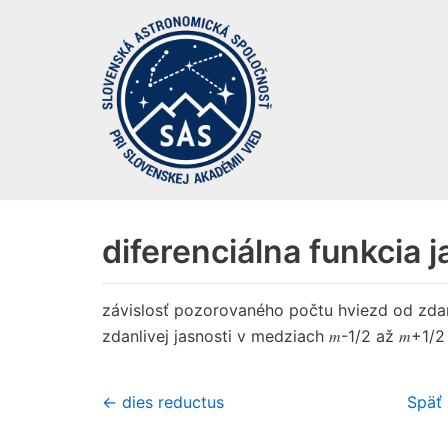
Preskočiť
na
obsah
diferenciálna funkcia j
závislosť pozorovaného počtu hviezd od zdan
m
m
zdanlivej jasnosti v medziach
-1/2 až
+1/2
← dies reductus
Späť 