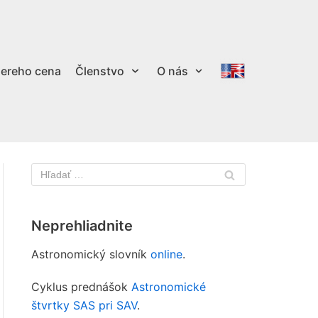
ereho cena
Členstvo
O nás
Neprehliadnite
Astronomický slovník
online
.
Cyklus prednášok
Astronomické
štvrtky SAS pri SAV
.