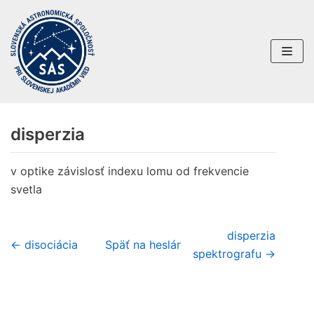
Preskočiť
na
obsah
disperzia
v optike závislosť indexu lomu od frekvencie
svetla
disperzia
← disociácia
Späť na heslár
spektrografu →