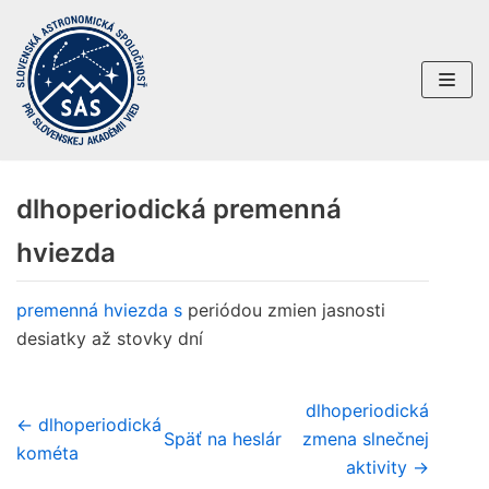
Preskočiť
na
obsah
dlhoperiodická premenná
hviezda
premenná hviezda
s
periódou zmien jasnosti
desiatky až stovky dní
dlhoperiodická
← dlhoperiodická
Späť na heslár
zmena slnečnej
kométa
aktivity →