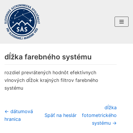
Preskočiť
na
obsah
dĺžka farebného systému
rozdiel prevrátených hodnôt efektívnych
vlnových dĺžok krajných filtrov farebného
systému
dĺžka
← dátumová
Späť na heslár
fotometrického
hranica
systému →