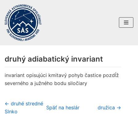
Preskočiť
na
obsah
druhý adiabatický invariant
invariant opisujúci kmitavý pohyb častice pozdĺž
severného a južného bodu siločiary
← druhé stredné
Späť na heslár
družica →
Slnko