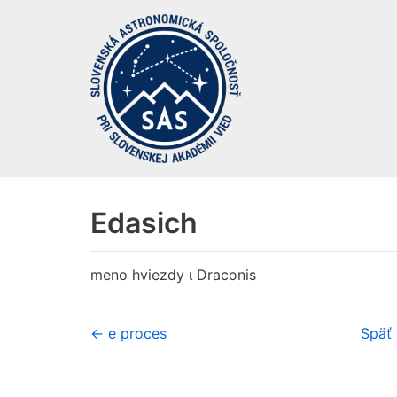
Preskočiť
na
obsah
Edasich
meno hviezdy ι Draconis
← e proces
Späť 