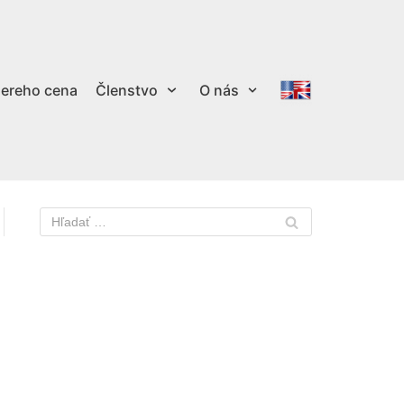
ereho cena
Členstvo
O nás