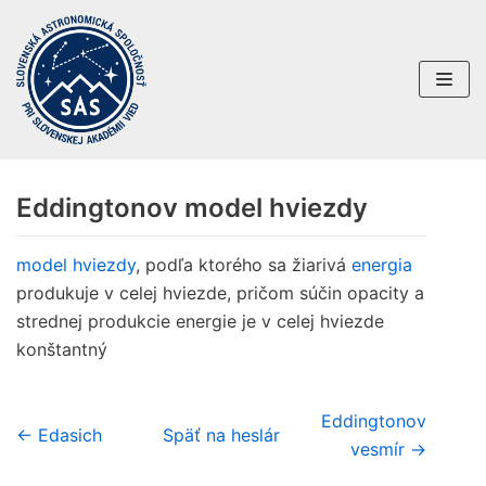
Preskočiť
na
obsah
Eddingtonov model hviezdy
model hviezdy
, podľa ktorého sa žiarivá
energia
produkuje v celej hviezde, pričom súčin opacity a
strednej produkcie energie je v celej hviezde
konštantný
Eddingtonov
← Edasich
Späť na heslár
vesmír →